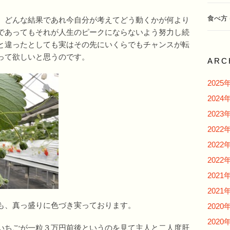
食べ方
、どんな結果であれ今自分が考えてどう動くかが何より
であってもそれが人生のピークにならないよう努力し続
と違ったとしても実はその先にいくらでもチャンスが転
って欲しいと思うのです。
ARC
2025
2024
2023
2022
2022
2022
2021
2021
も、真っ盛りに色づき実っております。
2020
2020
いちごが一粒３万円前後というのを見て主人と二人度肝