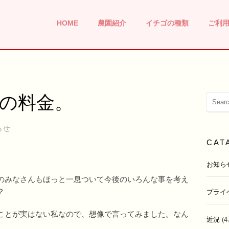
HOME
農園紹介
イチゴの種類
ご利
の料金。
らせ
CAT
お知ら
のみなさんもほっと一息ついて今後のいろんな事を考え
？
プライ
ことが実はない私なので、想像で言ってみました。なん
近況
(4