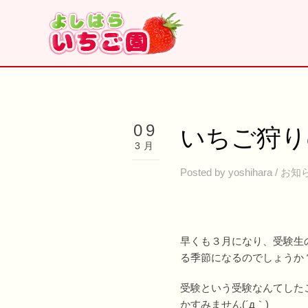
09
いちご狩り
3月
Posted by
yoshihara
/
お知
早くも３月になり、受験生
る季節になるのでしょうか
受験という受験なんてした
かすみません(´д｀)